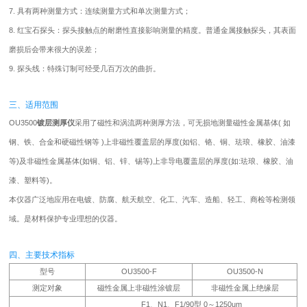
7. 具有两种测量方式：连续测量方式和单次测量方式；
8. 红宝石探头：探头接触点的耐磨性直接影响测量的精度。普通金属接触探头，其表面
磨损后会带来很大的误差；
9. 探头线：特殊订制可经受几百万次的曲折。
三、适用范围
OU3500
镀层测厚仪
采用了磁性和涡流两种测厚方法，可无损地测量磁性金属基体( 如
钢、铁、合金和硬磁性钢等 )上非磁性覆盖层的厚度(如铝、铬、铜、珐琅、橡胶、油漆
等)及非磁性金属基体(如铜、铝、锌、锡等)上非导电覆盖层的厚度(如:珐琅、橡胶、油
漆、塑料等)。
本仪器广泛地应用在电镀、防腐、航天航空、化工、汽车、造船、轻工、商检等检测领
域。是材料保护专业理想的仪器。
四、主要技术指标
型号
OU3500-F
OU3500-N
测定对象
磁性金属上非磁性涂镀层
非磁性金属上绝缘层
F1、N1、F1/90型 0～1250um