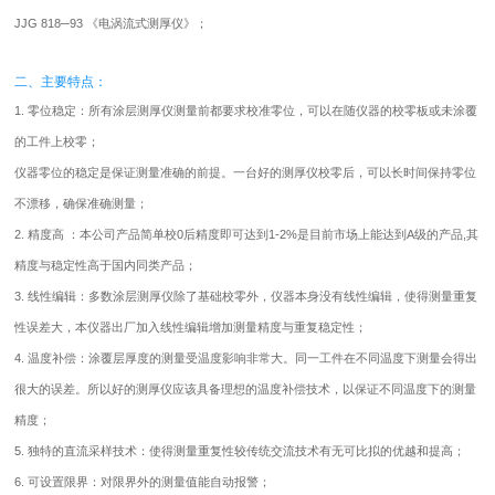
JJG 818─93 《电涡流式测厚仪》；
二、主要特点：
1. 零位稳定：所有涂层测厚仪测量前都要求校准零位，可以在随仪器的校零板或未涂覆
的工件上校零；
仪器零位的稳定是保证测量准确的前提。一台好的测厚仪校零后，可以长时间保持零位
不漂移，确保准确测量；
2. 精度高 ：本公司产品简单校0后精度即可达到1-2%是目前市场上能达到A级的产品,其
精度与稳定性高于国内同类产品；
3. 线性编辑：多数涂层测厚仪除了基础校零外，仪器本身没有线性编辑，使得测量重复
性误差大，本仪器出厂加入线性编辑增加测量精度与重复稳定性；
4. 温度补偿：涂覆层厚度的测量受温度影响非常大。同一工件在不同温度下测量会得出
很大的误差。所以好的测厚仪应该具备理想的温度补偿技术，以保证不同温度下的测量
精度；
5. 独特的直流采样技术：使得测量重复性较传统交流技术有无可比拟的优越和提高；
6. 可设置限界：对限界外的测量值能自动报警；