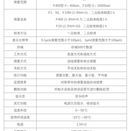
测量范围
F400型 0～400um、F10型 0～10000um
F1、N1、F1/90-(1-3%H+1)；二点校准精度1％
测量误差
F400 (1-3%H+0.7) 二点校准精度1％
F10-(1-3%H+10) 二点校准精度1％
校准方法
一点校准、二点校准
显示分辨率
0.1μm(测量范围小于100μm)、1μm(测量范围大于100μm)
存储
存储500个数据
工作方式
直接方式和成组方式
测量方式
连续测量和单次测量
关机方式
手动关机和自动关机
统计功能
测量次数、最大值、最小值、平均值
设置限界
对限界外的测量值能自动报警
删除功能
对粗大误差及错误设置可进行删除处理
提示音
音乐铃声
其它功能
电源欠压指示、错误提示
温度补偿
0～50℃
使用环境温度
-10℃～60℃
电源
1.5V×2