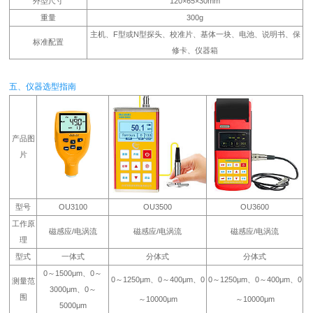
外型尺寸
120×65×30mm
重量
300g
主机、F型或N型探头、校准片、基体一块、电池、说明书、保
标准配置
修卡、仪器箱
五、仪器选型指南
产品图
片
型号
OU3100
OU3500
OU3600
工作原
磁感应/电涡流
磁感应/电涡流
磁感应/电涡流
理
型式
一体式
分体式
分体式
0～1500μm、0～
0～1250μm、0～400μm、0
0～1250μm、0～400μm、0
测量范
3000μm、0～
围
～10000μm
～10000μm
5000μm